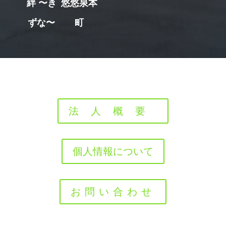
絆 〜き
悠悠泉本
ずな〜
町
法人概要
個人情報について
お問い合わせ