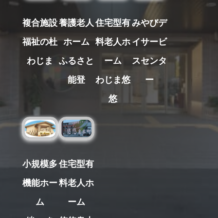
複合施設
養護老人
住宅型有
みやびデ
福祉の杜
ホーム
料老人ホ
イサービ
わじま
ふるさと
ーム
スセンタ
能登
わじま悠
ー
悠
小規模多
住宅型有
機能ホー
料老人ホ
ム
ーム